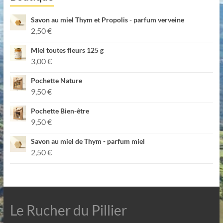
Savon au miel Thym et Propolis - parfum verveine
2,50
€
Miel toutes fleurs 125 g
3,00
€
Pochette Nature
9,50
€
Pochette Bien-être
9,50
€
Savon au miel de Thym - parfum miel
2,50
€
Le Rucher du Pillier