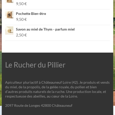
9,50
€
Pochette Bien-être
9,50
€
Savon au miel de Thym - parfum miel
2,50
€
Le Rucher du Pillier
Apiculteur pluriactif à Châteauneuf Loire (42). Je produis et vends
du miel, de la propolis, de la gelée royale, du pollen et bien
d'autres produits naturels de la ruche. Une production locale, et
respectueuse des abeilles, au cœur de la Loire.
2097 Route de Longes 42800 Châteauneuf