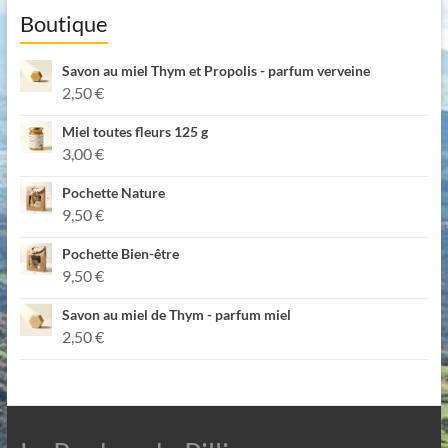
Boutique
Savon au miel Thym et Propolis - parfum verveine
2,50
€
Miel toutes fleurs 125 g
3,00
€
Pochette Nature
9,50
€
Pochette Bien-être
9,50
€
Savon au miel de Thym - parfum miel
2,50
€