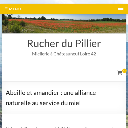
Aller
☰ MENU
au
contenu
Rucher du Pillier
Miellerie à Châteauneuf Loire 42
0
Abeille et amandier : une alliance
naturelle au service du miel