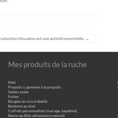
tion.
roduction d’essaims est une activité essentielle.
→
Mes produits de la ruche
Miel
Propolis
&
gommes à la propolis
Gelée royale
Pollen
Bougies en cire d'abeille
Bonbons au miel
Coffrets personnalisés (mariage, baptême)
Bee'wrap (film alimentaire naturel)