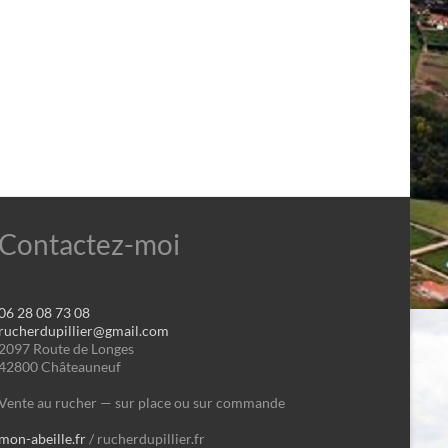
Contactez-moi
06 28 08 73 08
rucherdupillier@gmail.com
2097 Route de Longes
42800 Châteauneuf
Vente au rucher — sur place ou sur commande
mon-abeille.fr
/ rucherdupillier.fr