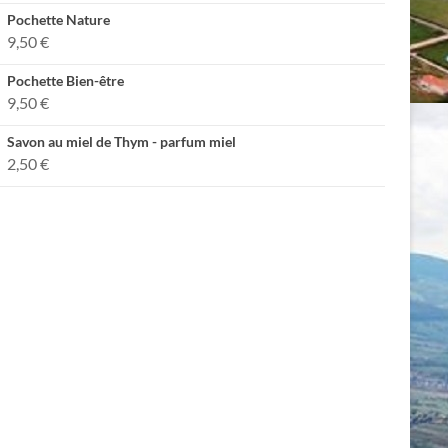
Pochette Nature
9,50
€
Pochette Bien-être
9,50
€
Savon au miel de Thym - parfum miel
2,50
€