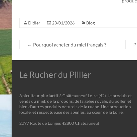
produc
Didier
23/01/2026
Blog
←
Pourquoi acheter du miel français ?
P
Le Rucher du Pillier
Apiculteur pluriactif à Châteauneuf Loire (42). Je produis et
vends du miel, de la propolis, de la gelée royale, du pollen et
bien d'autres produits naturels de la ruche. Une production
locale, et respectueuse des abeilles, au cœur de la Loire.
2097 Route de Longes 42800 Châteauneuf