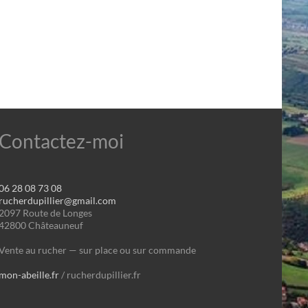
Contactez-moi
06 28 08 73 08
rucherdupillier@gmail.com
2097 Route de Longes
42800 Châteauneuf
Vente au rucher — sur place ou sur commande
mon-abeille.fr
/ rucherdupillier.fr