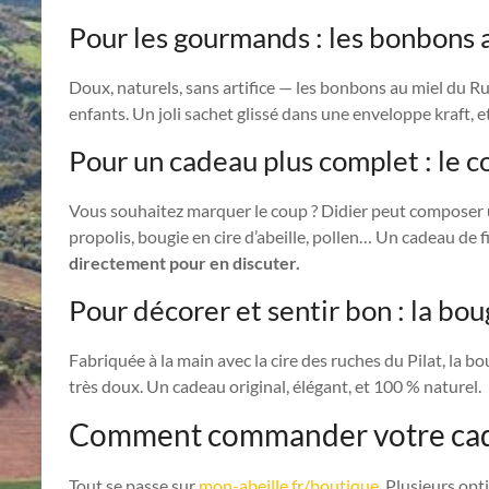
Pour les gourmands : les bonbons a
Doux, naturels, sans artifice — les bonbons au miel du Ru
enfants. Un joli sachet glissé dans une enveloppe kraft, et
Pour un cadeau plus complet : le c
Vous souhaitez marquer le coup ? Didier peut composer un
propolis, bougie en cire d’abeille, pollen… Un cadeau de f
directement pour en discuter.
Pour décorer et sentir bon : la boug
Fabriquée à la main avec la cire des ruches du Pilat, la b
très doux. Un cadeau original, élégant, et 100 % naturel.
Comment commander votre cad
Tout se passe sur
mon-abeille.fr/boutique
. Plusieurs opt