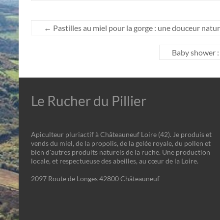
←
Pastilles au miel pour la gorge : une douceur natur
Baby shower : 
Le Rucher du Pillier
Apiculteur pluriactif à Châteauneuf Loire (42). Je produis et
vends du miel, de la propolis, de la gelée royale, du pollen et
bien d'autres produits naturels de la ruche. Une production
locale, et respectueuse des abeilles, au cœur de la Loire.
2097 Route de Longes 42800 Châteauneuf