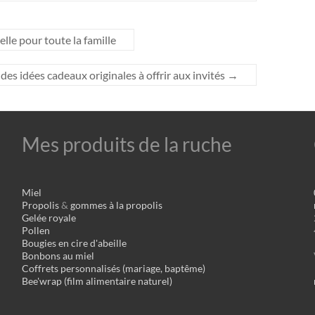
elle pour toute la famille
des idées cadeaux originales à offrir aux invités
→
Mes produits de la ruche
Miel
Propolis
&
gommes à la propolis
Gelée royale
Pollen
Bougies en cire d'abeille
Bonbons au miel
Coffrets personnalisés (mariage, baptême)
Bee'wrap (film alimentaire naturel)