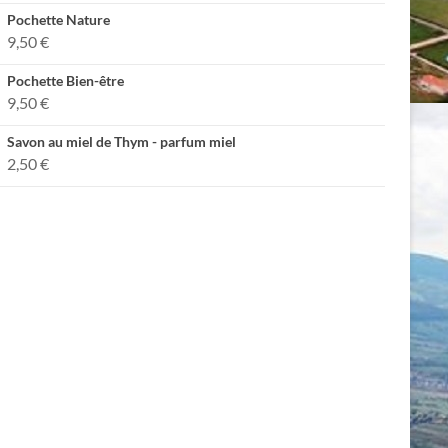
Pochette Nature
9,50
€
Pochette Bien-être
9,50
€
Savon au miel de Thym - parfum miel
2,50
€