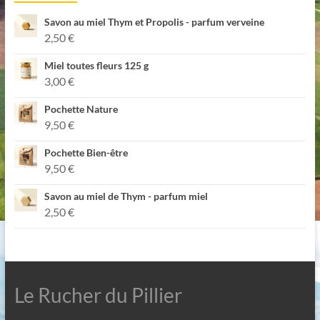
Savon au miel Thym et Propolis - parfum verveine
2,50
€
Miel toutes fleurs 125 g
3,00
€
Pochette Nature
9,50
€
Pochette Bien-être
9,50
€
Savon au miel de Thym - parfum miel
2,50
€
Le Rucher du Pillier