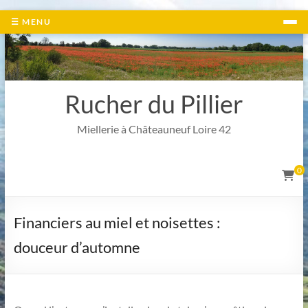
Aller
☰ MENU
au
contenu
Rucher du Pillier
Miellerie à Châteauneuf Loire 42
0
Financiers au miel et noisettes :
douceur d’automne