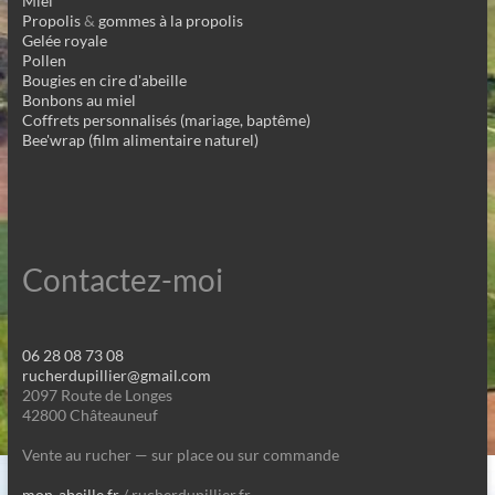
Miel
Propolis
&
gommes à la propolis
Gelée royale
Pollen
Bougies en cire d'abeille
Bonbons au miel
Coffrets personnalisés (mariage, baptême)
Bee'wrap (film alimentaire naturel)
Contactez-moi
06 28 08 73 08
rucherdupillier@gmail.com
2097 Route de Longes
42800 Châteauneuf
Vente au rucher — sur place ou sur commande
mon-abeille.fr
/ rucherdupillier.fr