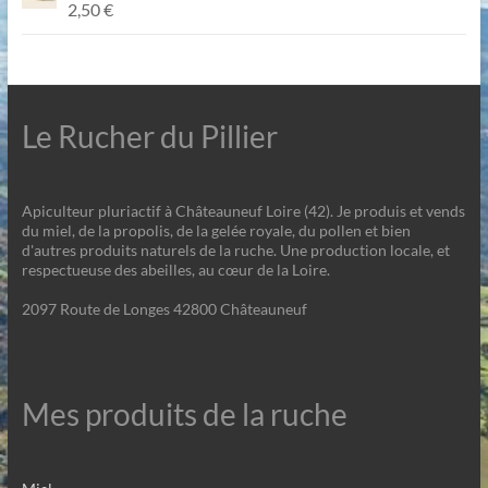
2,50
€
Le Rucher du Pillier
Apiculteur pluriactif à Châteauneuf Loire (42). Je produis et vends
du miel, de la propolis, de la gelée royale, du pollen et bien
d'autres produits naturels de la ruche. Une production locale, et
respectueuse des abeilles, au cœur de la Loire.
2097 Route de Longes 42800 Châteauneuf
Mes produits de la ruche