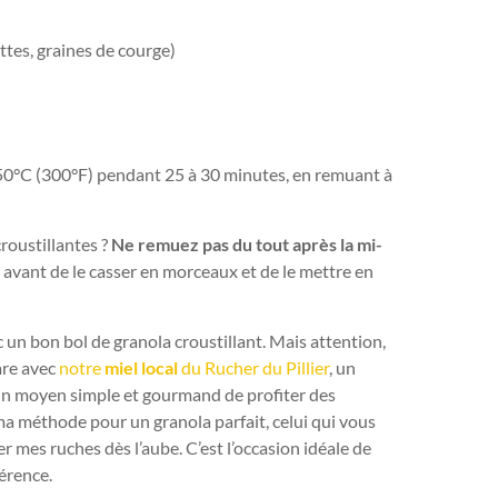
ttes, graines de courge)
150°C (300°F) pendant 25 à 30 minutes, en remuant à
roustillantes ?
Ne remuez pas du tout après la mi-
 avant de le casser en morceaux et de le mettre en
 un bon bol de granola croustillant. Mais attention,
are avec
notre
miel local
du Rucher du Pillier
, un
t un moyen simple et gourmand de profiter des
ma méthode pour un granola parfait, celui qui vous
r mes ruches dès l’aube. C’est l’occasion idéale de
érence.