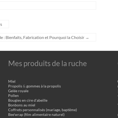
rs
le : Bienfaits, Fabrication et Pourquoi la Choisir
→
Mes produits de la ruche
Miel
Propolis
&
gommes à la propolis
Gelée royale
Pollen
Bougies en cire d'abeille
Bonbons au miel
Coffrets personnalisés (mariage, baptême)
Bee'wrap (film alimentaire naturel)