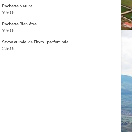
Pochette Nature
9,50
€
Pochette Bien-être
9,50
€
Savon au miel de Thym - parfum miel
2,50
€