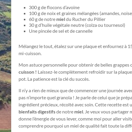
300 g de flocons d’avoine
100 g de noix et graines mélangées (amandes, noise
60 g de notre
miel
du Rucher du Pillier
30 g d’huile végétale neutre (colza ou tournesol)
Une pincée de sel et de cannelle
Mélangez le tout, étalez sur une plaque et enfournez à 
mi-cuisson.
Mon astuce personnelle pour obtenir de belles grappes c
cuisson !
Laissez-le complètement refroidir sur la plaque
pot. La patience est la clé du succès.
Il n’y a rien de mieux que de commencer une journée avec
pas n’importe quel granola ! Je parle de celui que je prép
ingrédient précieux, récolté avec soin. Cette recette es
bienfaits digestifs
de notre
miel
. Je veux vous partager 
donne l’énergie de vous lever, comme moi pour aller visite
comprendre pourquoi un miel de qualité fait toute la diff