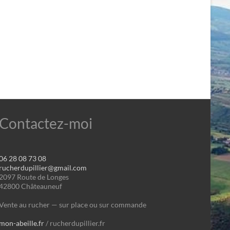
Contactez-moi
06 28 08 73 08
rucherdupillier@gmail.com
2097 Route de Longes
42800 Châteauneuf
Vente au rucher — sur place ou sur commande
mon-abeille.fr
/ rucherdupillier.fr