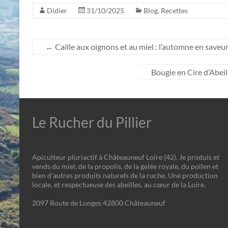
Didier
31/10/2025
Blog
,
Recettes
←
Caille aux oignons et au miel : l’automne en saveu
Bougie en Cire d’Abeil
Le Rucher du Pillier
Apiculteur pluriactif à Châteauneuf Loire (42). Je produis et
vends du miel, de la propolis, de la gelée royale, du pollen et
bien d'autres produits naturels de la ruche. Une production
locale, et respectueuse des abeilles, au cœur de la Loire.
2097 Route de Longes 42800 Châteauneuf