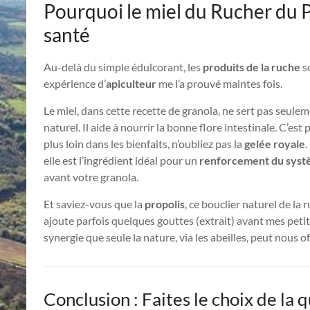
Pourquoi le miel du Rucher du Pil
santé
Au-delà du simple édulcorant, les
produits de la ruche
so
expérience d’
apiculteur
me l’a prouvé maintes fois.
Le miel, dans cette recette de granola, ne sert pas seuleme
naturel. Il aide à nourrir la bonne flore intestinale. C’es
plus loin dans les bienfaits, n’oubliez pas la
gelée royale
.
elle est l’ingrédient idéal pour un
renforcement du syst
avant votre granola.
Et saviez-vous que la
propolis
, ce bouclier naturel de la
ajoute parfois quelques gouttes (extrait) avant mes peti
synergie que seule la nature, via les abeilles, peut nous off
Conclusion : Faites le choix de la q