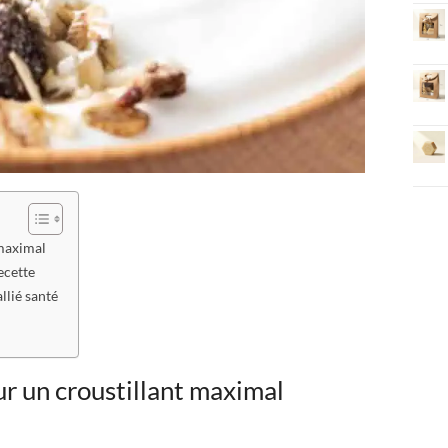
 maximal
ecette
llié santé
ur un croustillant maximal