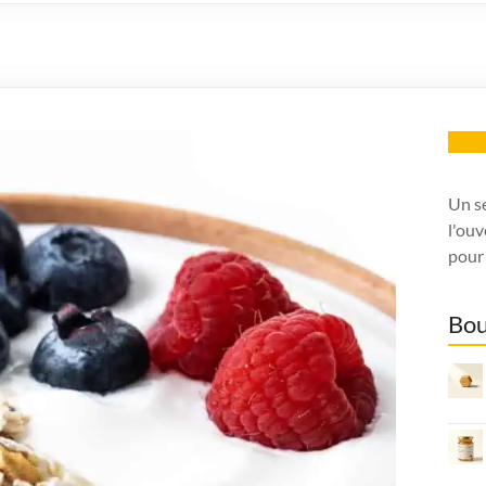
Insc
Un s
l'ouv
pour 
Bou