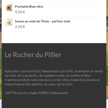
Pochette Bien-être
9,50
€
Savon au miel de Thym - parfum miel
2,50
€
Le Rucher du Pillier
Apiculteur pluriactif à Châteauneuf Loire (42). Je produis et vends
du miel, de la propolis, de la gelée royale, du pollen et bien
d'autres produits naturels de la ruche. Une production locale, et
respectueuse des abeilles, au cœur de la Loire.
2097 Route de Longes 42800 Châteauneuf