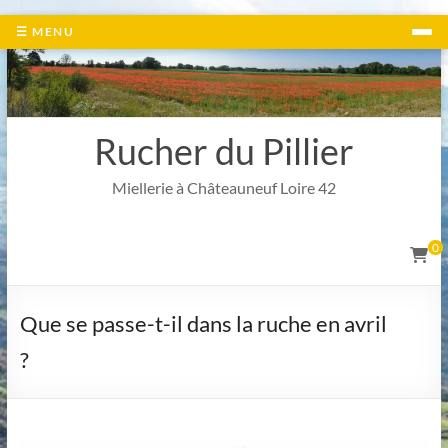
Aller
☰ MENU
au
contenu
Rucher du Pillier
Miellerie à Châteauneuf Loire 42
0
Que se passe-t-il dans la ruche en avril
?