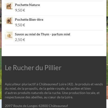
Pochette Nature
9,50
€
Pochette Bien-être
9,50
€
Savon au miel de Thym - parfum miel
2,50
€
Le Rucher du Pillier
Apiculteur pluriactif à Châteauneuf Loire (42). Je produis et vends
du miel, de la propolis, de la gelée royale, du pollen et bien
d'autres produits naturels de la ruche. Une production locale, et
respectueuse des abeilles, au cœur de la Loire.
2097 Route de Longes 42800 Châteauneuf