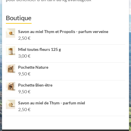
Boutique
Savon au miel Thym et Propolis - parfum verveine
2,50
€
Miel toutes fleurs 125 g
3,00
€
Pochette Nature
9,50
€
Pochette Bien-être
9,50
€
Savon au miel de Thym - parfum miel
2,50
€