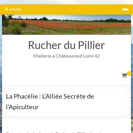
Aller
☰ MENU
au
contenu
Rucher du Pillier
Miellerie à Châteauneuf Loire 42
0
La Phacélie : L’Alliée Secrète de
l’Apiculteur