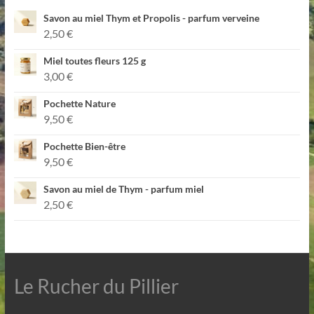
Savon au miel Thym et Propolis - parfum verveine
2,50
€
Miel toutes fleurs 125 g
3,00
€
Pochette Nature
9,50
€
Pochette Bien-être
9,50
€
Savon au miel de Thym - parfum miel
2,50
€
Le Rucher du Pillier