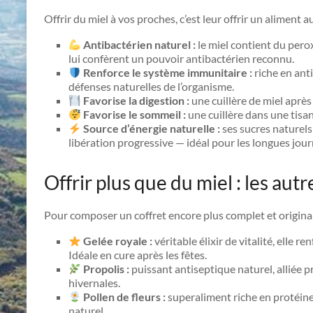
Offrir du miel à vos proches, c’est leur offrir un alimen
Antibactérien naturel :
le miel contient du per
lui confèrent un pouvoir antibactérien reconnu.
Renforce le système immunitaire :
riche en ant
défenses naturelles de l’organisme.
Favorise la digestion :
une cuillère de miel après 
Favorise le sommeil :
une cuillère dans une tisan
Source d’énergie naturelle :
ses sucres naturels
libération progressive — idéal pour les longues jour
Offrir plus que du miel : les aut
Pour composer un coffret encore plus complet et original,
Gelée royale :
véritable élixir de vitalité, elle 
Idéale en cure après les fêtes.
Propolis :
puissant antiseptique naturel, alliée p
hivernales.
Pollen de fleurs :
superaliment riche en protéine
naturel.