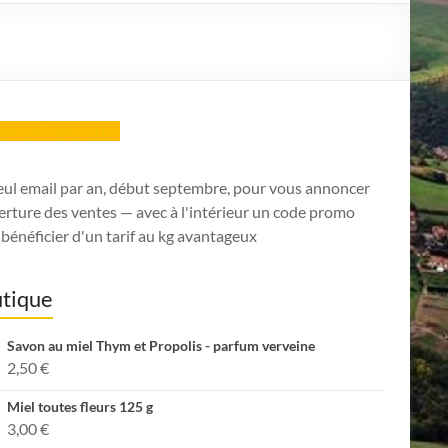
ription Newsletter
eul email par an, début septembre, pour vous annoncer
erture des ventes — avec à l'intérieur un code promo
bénéficier d'un tarif au kg avantageux
tique
Savon au miel Thym et Propolis - parfum verveine
2,50
€
Miel toutes fleurs 125 g
3,00
€