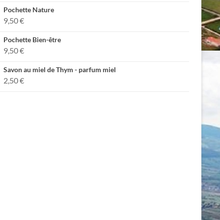
Pochette Nature
9,50
€
Pochette Bien-être
9,50
€
Savon au miel de Thym - parfum miel
2,50
€