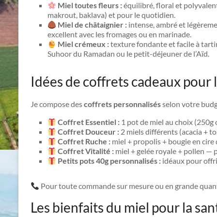
Miel toutes fleurs :
équilibré, floral et polyvalen
makrout, baklava) et pour le quotidien.
Miel de châtaignier :
intense, ambré et légèreme
excellent avec les fromages ou en marinade.
Miel crémeux :
texture fondante et facile à tarti
Suhoor du Ramadan ou le petit-déjeuner de l’Aïd.
Idées de coffrets cadeaux pour l
Je compose des
coffrets personnalisés
selon votre budge
Coffret Essentiel :
1 pot de miel au choix (250g 
Coffret Douceur :
2 miels différents (acacia + t
Coffret Ruche :
miel + propolis + bougie en cire 
Coffret Vitalité :
miel + gelée royale + pollen —
Petits pots 40g personnalisés :
idéaux pour offr
Pour toute commande sur mesure ou en grande quant
Les bienfaits du miel pour la san