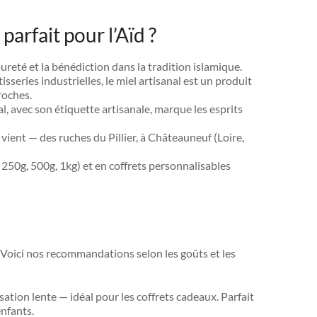
parfait pour l’Aïd ?
 pureté et la bénédiction dans la tradition islamique.
series industrielles, le miel artisanal est un produit
roches.
l, avec son étiquette artisanale, marque les esprits
vient — des ruches du Pillier, à Châteauneuf (Loire,
 250g, 500g, 1kg) et en coffrets personnalisables
 Voici nos recommandations selon les goûts et les
lisation lente — idéal pour les coffrets cadeaux. Parfait
enfants.