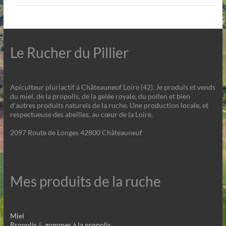
Le Rucher du Pillier
Apiculteur pluriactif à Châteauneuf Loire (42). Je produis et vends
du miel, de la propolis, de la gelée royale, du pollen et bien
d'autres produits naturels de la ruche. Une production locale, et
respectueuse des abeilles, au cœur de la Loire.
2097 Route de Longes 42800 Châteauneuf
Mes produits de la ruche
Miel
Propolis
&
gommes à la propolis