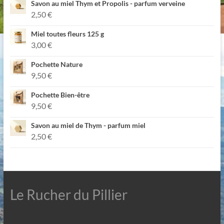
Savon au miel Thym et Propolis - parfum verveine
2,50
€
Miel toutes fleurs 125 g
3,00
€
Pochette Nature
9,50
€
Pochette Bien-être
9,50
€
Savon au miel de Thym - parfum miel
2,50
€
Le Rucher du Pillier